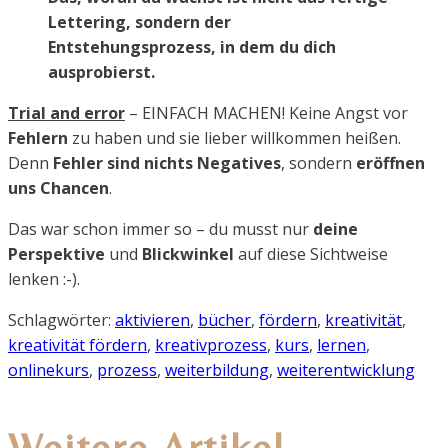
Lettering, sondern der
Entstehungsprozess, in dem du dich
ausprobierst.
Trial and error
– EINFACH MACHEN! Keine Angst vor
Fehlern
zu haben und sie lieber willkommen heißen.
Denn
Fehler sind nichts Negatives
, sondern
eröffnen
uns Chancen
.
Das war schon immer so – du musst nur
deine
Perspektive
und
Blickwinkel
auf diese Sichtweise
lenken :-).
Schlagwörter:
aktivieren
,
bücher
,
fördern
,
kreativität
,
kreativität fördern
,
kreativprozess
,
kurs
,
lernen
,
onlinekurs
,
prozess
,
weiterbildung
,
weiterentwicklung
Weitere Artikel