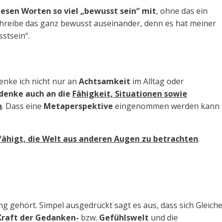
iesen Worten so viel „bewusst sein“ mit
, ohne das ein
chreibe das ganz bewusst auseinander, denn es hat meiner
stsein“.
nke ich nicht nur an
Achtsamkeit
im Alltag oder
 denke auch an die
Fähigkeit, Situationen sowie
n
. Dass eine
Metaperspektive
eingenommen werden kann 
efähigt, die Welt aus anderen Augen zu betrachten
.
g gehört. Simpel ausgedrückt sagt es aus, dass sich Gleich
Kraft der Gedanken-
bzw.
Gefühlswelt
und die