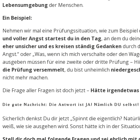
Lebensumgebung
der Menschen.
Ein Beispiel:
Nehmen wir mal eine Prüfungssituation, wie zum Beispiel
und voller Angst startest du in den Tag
, an dem du dei
eher unsicher und es kreisen ständig Gedanken
durch de
Angst.“ oder „Was, wenn ich mich verschalte oder den Wage
ausgeben müssen für eine zweite oder dritte Prüfung – Hiiii
die Prüfung versemmelt
, du bist unheimlich
niedergesc
nicht mehr machen.
Die Frage aller Fragen ist doch jetzt –
Hätte irgendetwas 
Die gute Nachricht: Die Antwort ist JA! Nämlich DU selbst!
Sicherlich denkst Du dir jetzt „Spinnt die eigentlich? Natür
weiß, wie sie ausgehen wird. Sonst hätte ich in der Situati
Stell dir doch mal folgende Fragen und sei ehrlich mit d